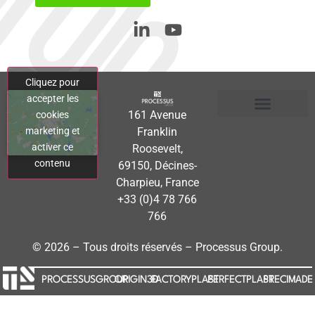
Cliquez pour
accepter les
161 Avenue
cookies
Conditions Générales d’Achat (CGA)
Politique de confidentialité
Politique de cookies (UE)
marketing et
Franklin
activer ce
Roosevelt,
contenu
69150, Décines-
Charpieu, France
+33 (0)4 78 766
766
© 2026 – Tous droits réservés – Processus Group.
PROCESSUSGROUP
ORIGIN3D
FACTORYPLAST
PERFECTPLAST
PRECIMADE