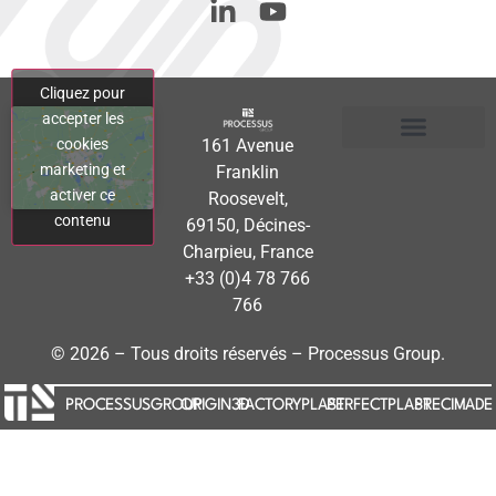
Cliquez pour
accepter les
161 Avenue
cookies
Conditions Générales d’Achat (CGA)
Politique de confidentialité
Politique de cookies (UE)
marketing et
Franklin
activer ce
Roosevelt,
contenu
69150, Décines-
Charpieu, France
+33 (0)4 78 766
766
© 2026 – Tous droits réservés – Processus Group.
PROCESSUSGROUP
ORIGIN3D
FACTORYPLAST
PERFECTPLAST
PRECIMADE