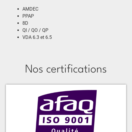
AMDEC
PPAP
8D
QI / QO / QP
VDA 6.3 et 6.5
Nos certifications