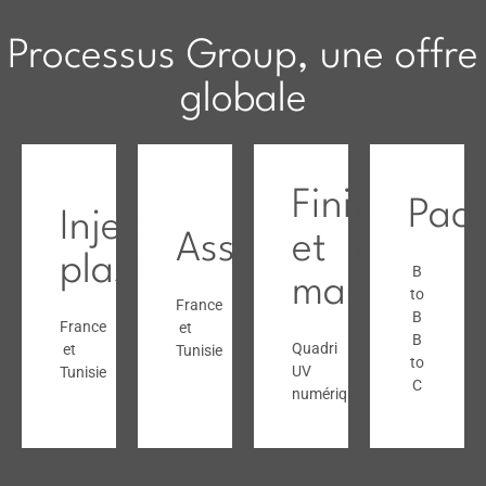
Processus Group, une offre
globale
Finition
Pac
Injection
Assemblage
et
plastique
B
marquage
to
France
B
France
et
B
Quadri
et
Tunisie
to
UV
Tunisie
C
numérique