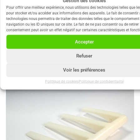
Gestion des cookies
Pour offrir une meilleur expérience, nous utilisons des technologies telles que l
Nous avons obtenu la médaille d’argent en 2023.
pour stocker et/ou accéder aux informations des appareils. Le fait de consentir 
technologies nous permettra de traiter des données telles que le comportement
navigation ou les ID uniques sur ce site. Le fait de ne pas consentir ou de retirer
consentement peut avoir un effet négatif sur certaines caractéristiques et foncti
Accepter
NOS RÉALISATIONS
Refuser
Voir les préférences
Politique de cookies
Politique de confidentialité