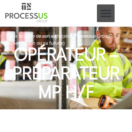
Dans le cadre de son expansion, Processus Group
recherche son ou sa futur(e)
OPÉRATEUR –
PRÉPARATEUR
MP H/F