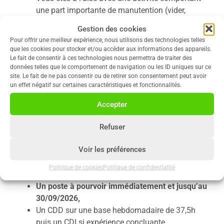
une part importante de manutention (vider,
nettoyer, remplir…),
Gestion des cookies
Vous êtes à l’aise avec les chiffres et les calculs
Pour offrir une meilleur expérience, nous utilisons des technologies telles
de base (comptage, dosages, vérifications).
que les cookies pour stocker et/ou accéder aux informations des appareils.
Le fait de consentir à ces technologies nous permettra de traiter des
données telles que le comportement de navigation ou les ID uniques sur ce
site. Le fait de ne pas consentir ou de retirer son consentement peut avoir
un effet négatif sur certaines caractéristiques et fonctionnalités.
SPÉCIFICITÉS DU
Accepter
POSTE
Refuser
Voir les préférences
Nous vous offrons :
Une mutuelle familiale,
Politique de cookies
Politique de confidentialité
Des titres restaurant (3 mois de présence),
Un poste à pourvoir immédiatement et jusqu’au
30/09/2026,
Un CDD sur une base hebdomadaire de 37,5h
puis un CDI si expérience concluante,